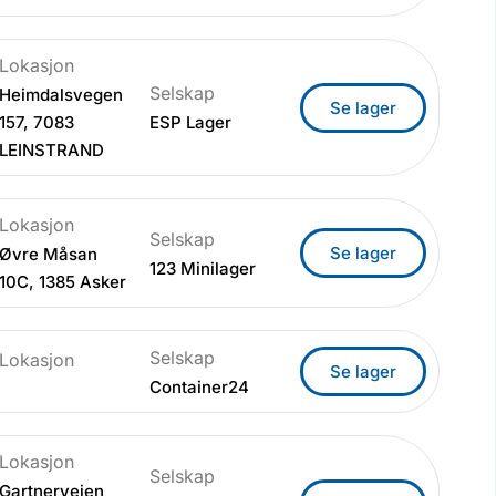
Lokasjon
Selskap
Heimdalsvegen
Se lager
157, 7083
ESP Lager
LEINSTRAND
Lokasjon
Selskap
Se lager
Øvre Måsan
123 Minilager
10C, 1385 Asker
Selskap
Lokasjon
Se lager
Container24
Lokasjon
Selskap
Gartnerveien