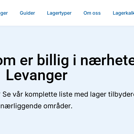
ager
Guider
Lagertyper
Om oss
Lagerkalk
m er billig i nærhet
Levanger
 Se vår komplette liste med lager tilbyde
nærliggende områder.