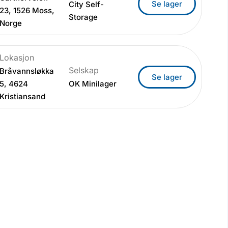
Se lager
City Self-
23, 1526 Moss,
Storage
Norge
Lokasjon
Selskap
Bråvannsløkka
Se lager
5, 4624
OK Minilager
Kristiansand