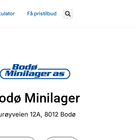
ulator
Få pristilbud
odø Minilager
urøyveien 12A, 8012 Bodø