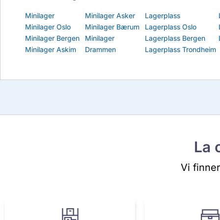
Minilager
Minilager Asker
Lagerplass
Minilager Oslo
Minilager Bærum
Lagerplass Oslo
Minilager Bergen
Minilager
Lagerplass Bergen
Minilager Askim
Drammen
Lagerplass Trondheim
La 
Vi finne