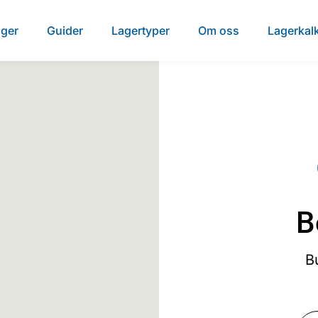
ager
Guider
Lagertyper
Om oss
Lagerkalk
B
B